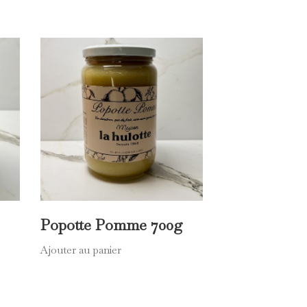
ts. Une expérience de dégustation fine,
 75%. Allergènes : peut contenir des