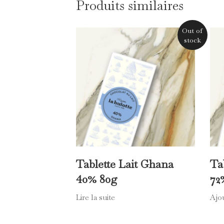
Description
Description
Issue de fèves de Tanzanie, cette table
pour amateurs de chocolats intenses e