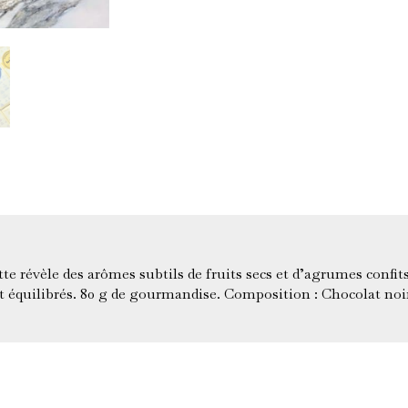
75%
80g