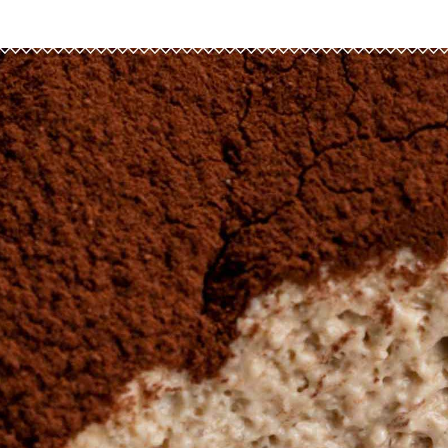
blette Noir Vénézuela
Miel Printemps des