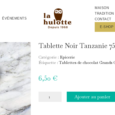
MAISON
TRADITION
ÉVÉNEMENTS
CONTACT
E-SHOP
Tablette Noir Tanzanie 7
Catégorie :
Epicerie
Étiquette :
Tablettes de chocolat Grands 
6,50
€
quantité
Ajouter au panier
de
Tablette
Noir
Tanzanie