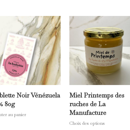
tte révèle des arômes subtils de fruits secs et d’agrumes confi
t équilibrés. 80 g de gourmandise. Composition : Chocolat noir