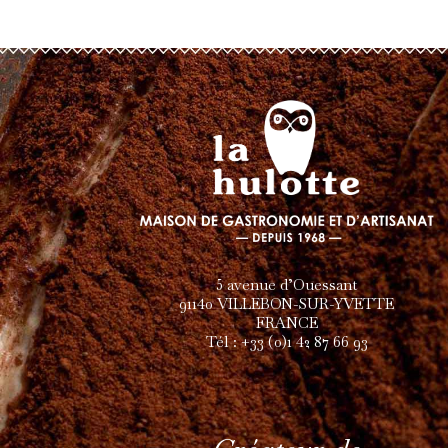
traces de fruits à coque, lait, gluten.
Produits similaires
Out of
stock
Tablette Lait Ghana
Ta