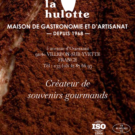
5 avenue d’Ouessant
91140 VILLEBON-SUR-YVETTE
FRANCE
Tél : +33 (0)1 42 87 66 93
Créateur de
souvenirs gourmands