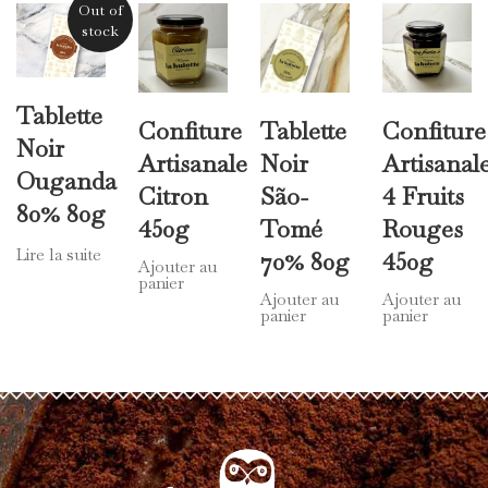
Produits similaires
Out of
stock
Tablette
Confiture
Tablette
Confiture
Noir
Artisanale
Noir
Artisanal
Ouganda
Citron
São-
4 Fruits
80% 80g
450g
Tomé
Rouges
Lire la suite
70% 80g
450g
Ajouter au
panier
Ajouter au
Ajouter au
panier
panier