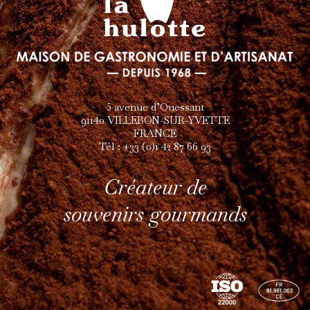
5 avenue d’Ouessant
91140 VILLEBON-SUR-YVETTE
FRANCE
Tél : +33 (0)1 42 87 66 93
Créateur de
souvenirs gourmands