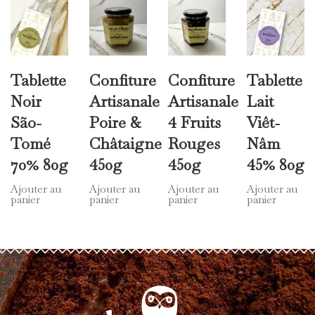
Produits similaires
Tablette
Confiture
Confiture
Tablette
Noir
Artisanale
Artisanale
Lait
São-
Poire &
4 Fruits
Viêt-
Tomé
Châtaigne
Rouges
Nâm
70% 80g
450g
450g
45% 80g
Ajouter au
Ajouter au
Ajouter au
Ajouter au
panier
panier
panier
panier