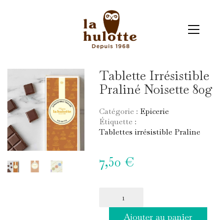
Tablette Irrésistible
Praliné Noisette 80g
Catégorie :
Epicerie
Étiquette :
Tablettes irrésistible Praline
7,50
€
quantité
de
Tablette
Ajouter au panier
Irrésistible