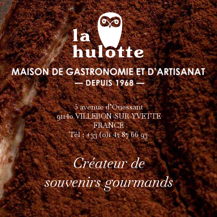
être
p
choisies
ê
sur
c
la
s
page
l
du
p
produit
d
p
5 avenue d’Ouessant
91140 VILLEBON-SUR-YVETTE
FRANCE
Tél : +33 (0)1 42 87 66 93
Créateur de
souvenirs gourmands