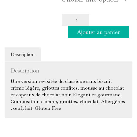
34,
quantité
de
Notre
Ajouter au panier
Forêt
Noire
à
partager
Description
Description
Une version revisitée du classique sans biscuit
crème légère, griottes confites, mousse au chocolat
et copeaux de chocolat noir. Élégant et gourmand.
Composition : crème, griottes, chocolat. Allergènes
: œuf, lait. Gluten Free