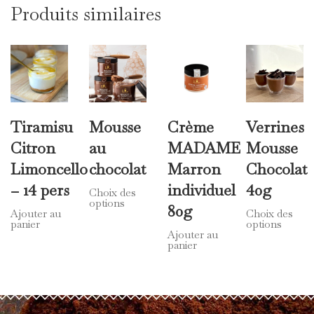
Produits similaires
Tiramisu
Mousse
Crème
Verrines
Citron
au
MADAME
Mousse
Limoncello
chocolat
Marron
Chocolat
– 14 pers
individuel
40g
Choix des
Ce
options
80g
produit
Ajouter au
Choix des
C
panier
options
a
p
Ajouter au
plusieurs
panier
a
variations.
p
Les
v
options
L
peuvent
o