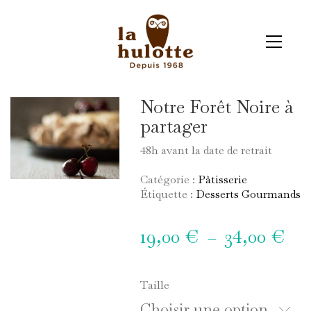
Notre Forêt Noire à
partager
48h avant la date de retrait
Catégorie :
Pâtisserie
Étiquette :
Desserts Gourmands
19,00
€
34,00
€
Pla
–
de
prix
19,
Taille
à
Choisir une option