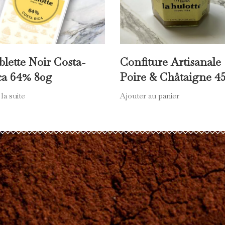
blette Noir Costa-
Confiture Artisanale
ca 64% 80g
Poire & Châtaigne 4
 la suite
Ajouter au panier