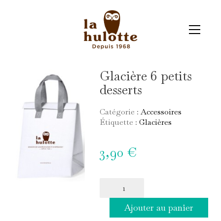
Glacière 6 petits
desserts
Catégorie :
Accessoires
Étiquette :
Glacières
3,90
€
quantité
de
Glacière
Ajouter au panier
6
petits