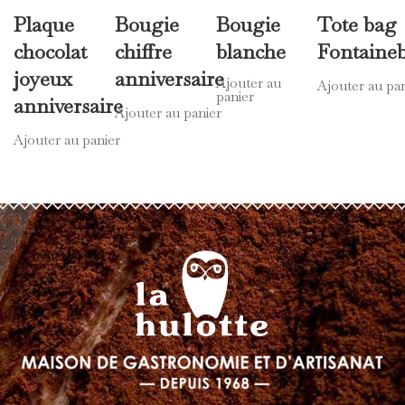
Plaque
Bougie
Bougie
Tote bag
chocolat
chiffre
blanche
Fontaine
joyeux
anniversaire
Ajouter au
Ajouter au pa
panier
anniversaire
Ajouter au panier
Ajouter au panier