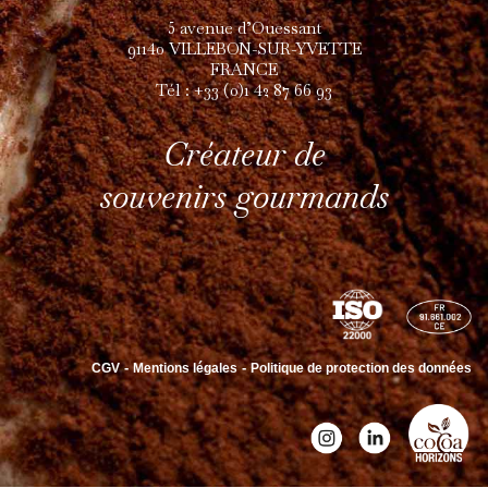
5 avenue d’Ouessant
91140 VILLEBON-SUR-YVETTE
FRANCE
Tél : +33 (0)1 42 87 66 93
Créateur de
souvenirs gourmands
-
-
CGV
Mentions légales
Politique de protection des données